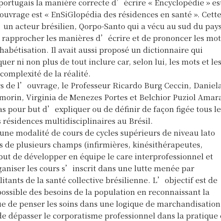
portugais la manière correcte d’écrire « Encyclopédie » es
l’ouvrage est « EnSiGlopédia des résidences en santé ». Cett
 d’un acteur brésilien, Qorpo-Santo qui a vécu au sud du pay
de rapprocher les manières d’écrire et de prononcer les mot
abétisation. Il avait aussi proposé un dictionnaire qui
er ni non plus de tout inclure car, selon lui, les mots et le
 complexité de la réalité.
rs de l’ouvrage, le Professeur Ricardo Burg Ceccin, Daniel
morin, Virginia de Menezes Portes et Belchior Puziol Amara
s pour but d’expliquer ou de définir de façon figée tous le
 résidences multidisciplinaires au Brésil.
 une modalité de cours de cycles supérieurs de niveau lato
s de plusieurs champs (infirmières, kinésithérapeutes,
but de développer en équipe le care interprofessionnel et
ganiser les cours s’inscrit dans une lutte menée par
itants de la santé collective brésilienne. L’objectif est de
possible des besoins de la population en reconnaissant la
e de penser les soins dans une logique de marchandisation
e dépasser le corporatisme professionnel dans la pratique 