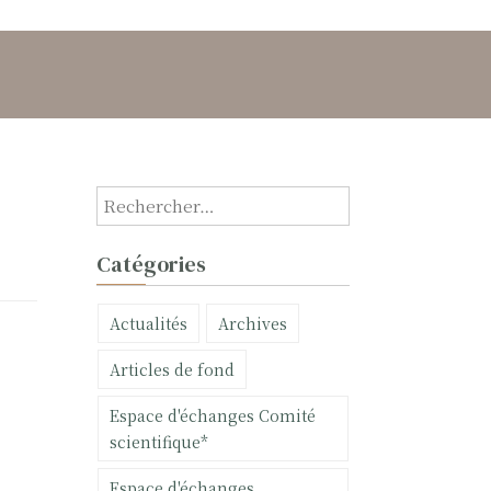
R
e
c
Catégories
h
e
Actualités
Archives
r
c
Articles de fond
h
e
Espace d'échanges Comité
r
scientifique*
:
Espace d'échanges