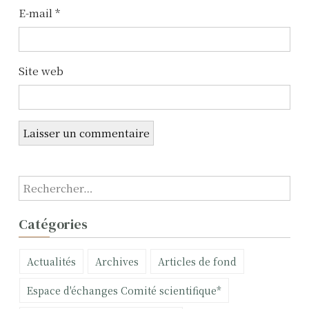
E-mail
*
Site web
R
e
c
Catégories
h
e
Actualités
Archives
Articles de fond
r
c
Espace d'échanges Comité scientifique*
h