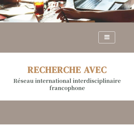
S
k
i
p
t
o
c
o
n
RECHERCHE AVEC
t
e
Réseau international interdisciplinaire
n
francophone
t