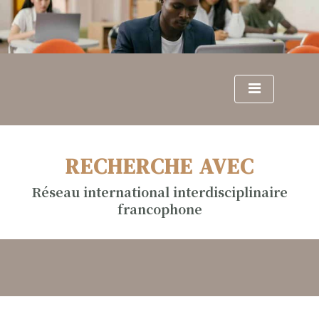
S
k
i
p
t
o
c
o
n
RECHERCHE AVEC
t
e
Réseau international interdisciplinaire
n
francophone
t