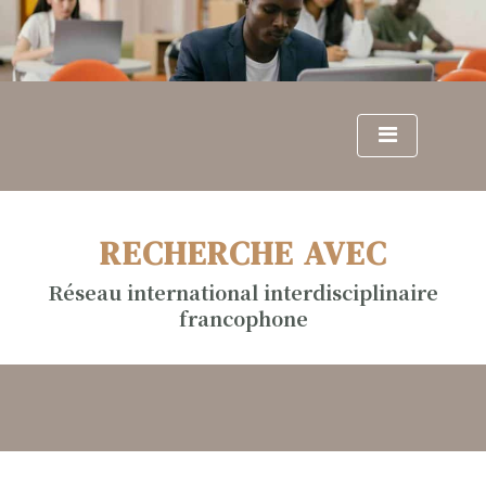
S
k
i
p
t
o
c
o
n
RECHERCHE AVEC
t
e
Réseau international interdisciplinaire
n
francophone
t