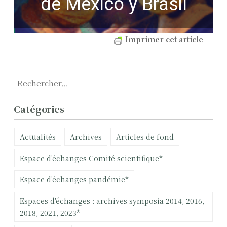
de México y Brasil
Imprimer cet article
R
e
c
Catégories
h
e
Actualités
Archives
Articles de fond
r
c
Espace d'échanges Comité scientifique*
h
e
Espace d'échanges pandémie*
r
Espaces d'échanges : archives symposia 2014, 2016,
:
2018, 2021, 2023*