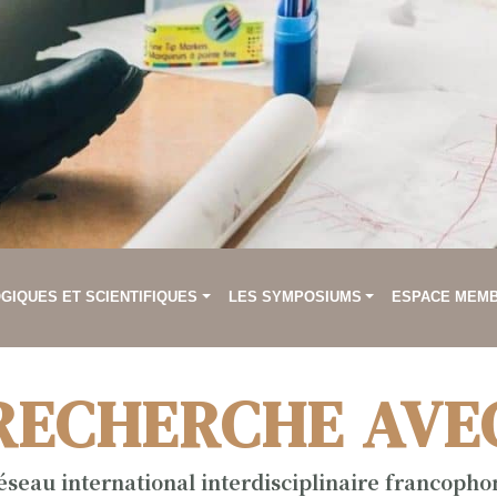
IQUES ET SCIENTIFIQUES
LES SYMPOSIUMS
ESPACE MEM
RECHERCHE AVE
éseau international interdisciplinaire francopho