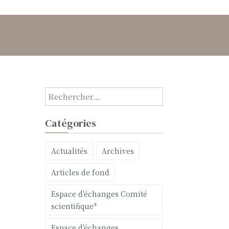
R
e
c
Catégories
h
e
Actualités
Archives
r
c
Articles de fond
h
e
Espace d'échanges Comité
r
scientifique*
:
Espace d'échanges