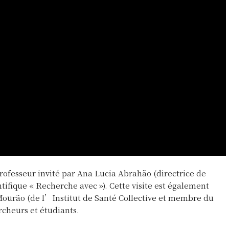
professeur invité par Ana Lucia Abrahão (directrice de
fique « Recherche avec »). Cette visite est également
Mourão (de l’Institut de Santé Collective et membre du
cheurs et étudiants.