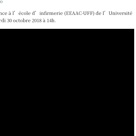
ão
nce à l’école d’infirmerie (EEAAC-UFF) de l’Université
di 30 octobre 2018 à 14h.