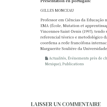
Présentation en portugais:
GILLES MONCEAU
Professor em Ciências da Educação n
EMA (École, Mutation et apprentissa
Vincennes-Saint-Denis (1997), tendo
referencial téorico e metodológico da
coordena a rede francófona interna
Marguerite Souliére da Universidade
Actualités
,
Événements près de che
Mexique)
,
Publications
N
LAISSER UN COMMENTAIRE