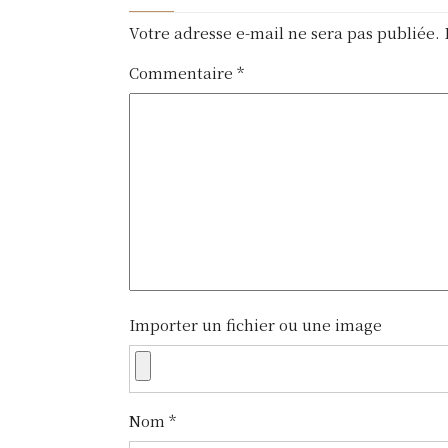
a
Votre adresse e-mail ne sera pas publiée.
v
Commentaire
*
i
g
a
t
i
o
n
Importer un fichier ou une image
d
e
Nom
*