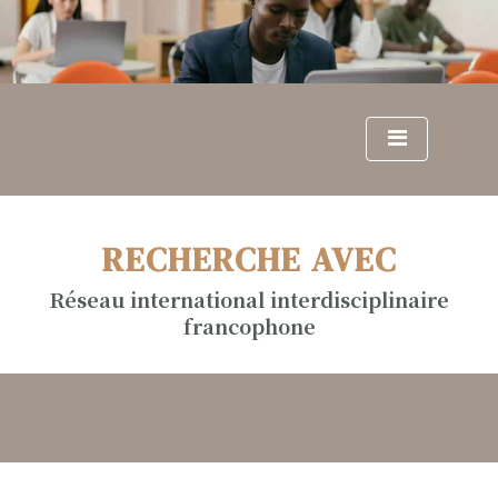
S
k
i
p
t
o
c
o
n
RECHERCHE AVEC
t
e
Réseau international interdisciplinaire
n
francophone
t