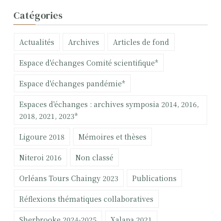
c
Catégories
h
e
Actualités
Archives
Articles de fond
r
c
Espace d'échanges Comité scientifique*
h
e
Espace d'échanges pandémie*
r
Espaces d'échanges : archives symposia 2014, 2016,
:
2018, 2021, 2023*
Ligoure 2018
Mémoires et thèses
Niteroi 2016
Non classé
Orléans Tours Chaingy 2023
Publications
Réflexions thématiques collaboratives
Sherbrooke 2024-2025
Xalapa 2021