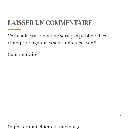
N
LAISSER UN COMMENTAIRE
a
Votre adresse e-mail ne sera pas publiée.
Les
v
champs obligatoires sont indiqués avec
*
i
Commentaire
*
g
a
t
i
o
n
Importer un fichier ou une image