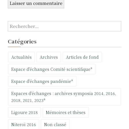
l
e
R
e
c
Catégories
h
e
Actualités
Archives
Articles de fond
r
c
Espace d'échanges Comité scientifique*
h
e
Espace d'échanges pandémie*
r
Espaces d'échanges : archives symposia 2014, 2016,
:
2018, 2021, 2023*
Ligoure 2018
Mémoires et thèses
Niteroi 2016
Non classé