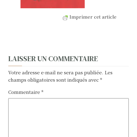
Imprimer cet article
N
LAISSER UN COMMENTAIRE
a
Votre adresse e-mail ne sera pas publiée.
Les
v
champs obligatoires sont indiqués avec
*
i
Commentaire
*
g
a
t