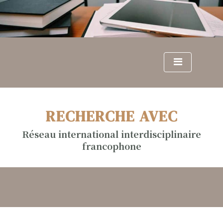
S
k
i
p
t
o
c
o
n
RECHERCHE AVEC
t
e
Réseau international interdisciplinaire
n
francophone
t