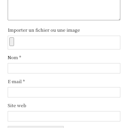
i
o
n
Importer un fichier ou une image
d
e
l
Nom
*
’
a
E-mail
*
r
t
Site web
i
c