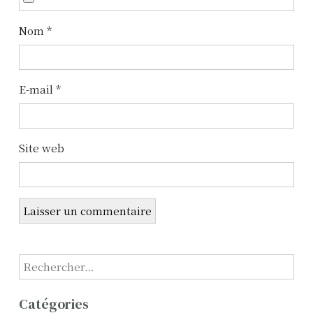
e
l
Nom
*
’
a
E-mail
*
r
t
Site web
i
c
l
e
R
e
c
Catégories
h