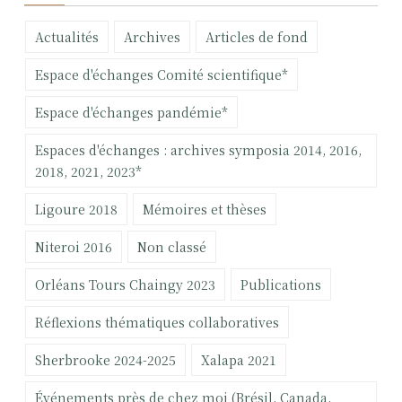
e
Actualités
Archives
Articles de fond
r
c
Espace d'échanges Comité scientifique*
h
e
Espace d'échanges pandémie*
r
Espaces d'échanges : archives symposia 2014, 2016,
:
2018, 2021, 2023*
Ligoure 2018
Mémoires et thèses
Niteroi 2016
Non classé
Orléans Tours Chaingy 2023
Publications
Réflexions thématiques collaboratives
Sherbrooke 2024-2025
Xalapa 2021
Événements près de chez moi (Brésil, Canada,