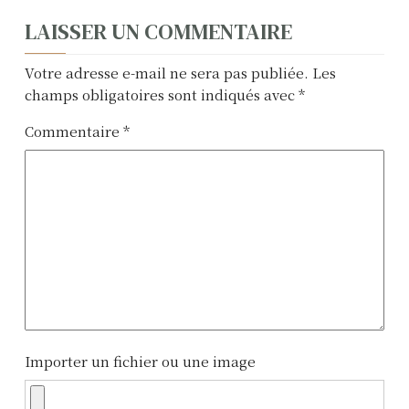
N
LAISSER UN COMMENTAIRE
a
Votre adresse e-mail ne sera pas publiée.
Les
v
champs obligatoires sont indiqués avec
*
i
Commentaire
*
g
a
t
i
o
n
Importer un fichier ou une image
d