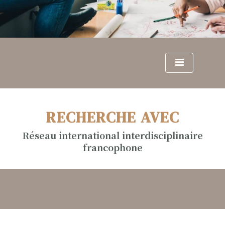
S
k
i
p
t
o
c
o
n
RECHERCHE AVEC
t
e
Réseau international interdisciplinaire
n
francophone
t