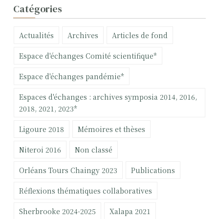
c
Catégories
h
e
Actualités
Archives
Articles de fond
r
c
Espace d'échanges Comité scientifique*
h
e
Espace d'échanges pandémie*
r
Espaces d'échanges : archives symposia 2014, 2016,
:
2018, 2021, 2023*
Ligoure 2018
Mémoires et thèses
Niteroi 2016
Non classé
Orléans Tours Chaingy 2023
Publications
Réflexions thématiques collaboratives
Sherbrooke 2024-2025
Xalapa 2021