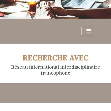
S
k
i
p
t
o
c
o
n
RECHERCHE AVEC
t
e
Réseau international interdisciplinaire
n
francophone
t