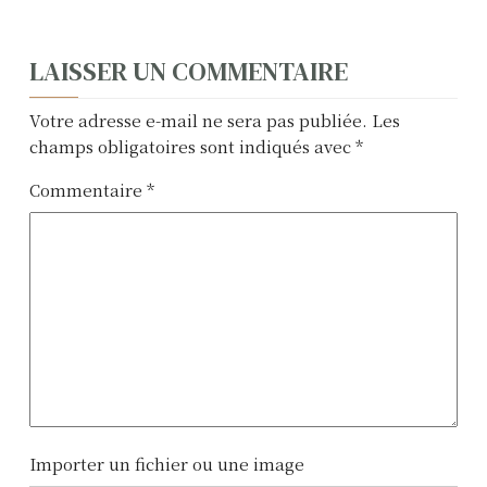
N
LAISSER UN COMMENTAIRE
a
Votre adresse e-mail ne sera pas publiée.
Les
v
champs obligatoires sont indiqués avec
*
i
Commentaire
*
g
a
t
i
o
n
Importer un fichier ou une image