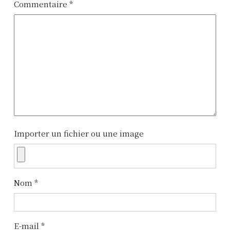
i
Commentaire
*
g
a
t
i
o
n
Importer un fichier ou une image
d
e
l
Nom
*
’
a
E-mail
*