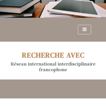
S
k
i
p
t
o
c
o
n
RECHERCHE AVEC
t
e
Réseau international interdisciplinaire
n
francophone
t