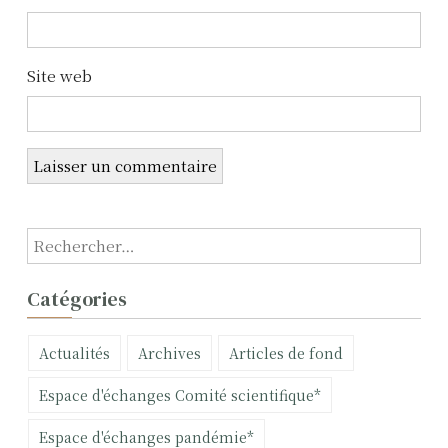
r
t
Site web
i
c
l
e
R
e
c
Catégories
h
e
Actualités
Archives
Articles de fond
r
c
Espace d'échanges Comité scientifique*
h
e
Espace d'échanges pandémie*