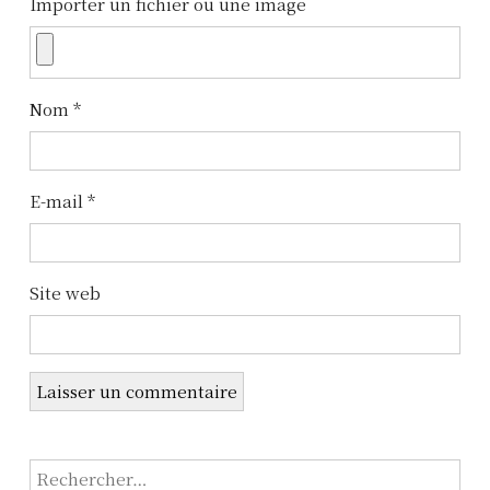
Importer un fichier ou une image
d
e
l
Nom
*
’
a
E-mail
*
r
t
Site web
i
c
l
e
R