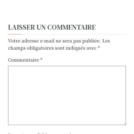
N
LAISSER UN COMMENTAIRE
a
Votre adresse e-mail ne sera pas publiée.
Les
v
champs obligatoires sont indiqués avec
*
i
Commentaire
*
g
a
t
i
o
n