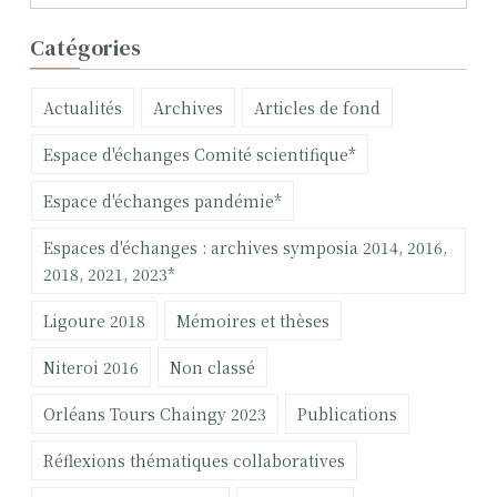
e
c
Catégories
h
e
Actualités
Archives
Articles de fond
r
c
Espace d'échanges Comité scientifique*
h
e
Espace d'échanges pandémie*
r
Espaces d'échanges : archives symposia 2014, 2016,
:
2018, 2021, 2023*
Ligoure 2018
Mémoires et thèses
Niteroi 2016
Non classé
Orléans Tours Chaingy 2023
Publications
Réflexions thématiques collaboratives