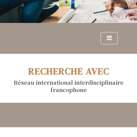
S
k
i
p
t
o
c
o
n
RECHERCHE AVEC
t
e
Réseau international interdisciplinaire
n
francophone
t