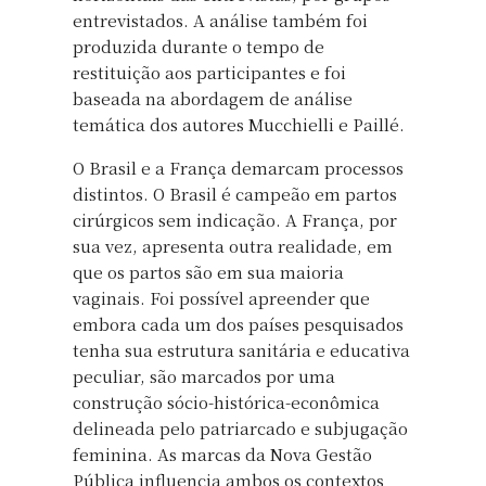
entrevistados. A análise também foi
produzida durante o tempo de
restituição aos participantes e foi
baseada na abordagem de análise
temática dos autores Mucchielli e Paillé.
O Brasil e a França demarcam processos
distintos. O Brasil é campeão em partos
cirúrgicos sem indicação. A França, por
sua vez, apresenta outra realidade, em
que os partos são em sua maioria
vaginais. Foi possível apreender que
embora cada um dos países pesquisados
tenha sua estrutura sanitária e educativa
peculiar, são marcados por uma
construção sócio-histórica-econômica
delineada pelo patriarcado e subjugação
feminina. As marcas da Nova Gestão
Pública influencia ambos os contextos