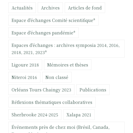
e
Actualités
Archives
Articles de fond
r
c
Espace d'échanges Comité scientifique*
h
e
Espace d'échanges pandémie*
r
Espaces d'échanges : archives symposia 2014, 2016,
:
2018, 2021, 2023*
Ligoure 2018
Mémoires et thèses
Niteroi 2016
Non classé
Orléans Tours Chaingy 2023
Publications
Réflexions thématiques collaboratives
Sherbrooke 2024-2025
Xalapa 2021
Événements près de chez moi (Brésil, Canada,