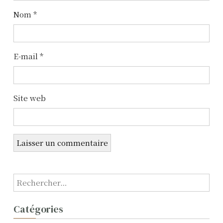
l
Nom
*
’
a
E-mail
*
r
t
Site web
i
c
l
e
R
e
c
Catégories
h