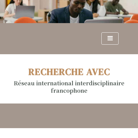
S
k
i
p
t
o
c
o
n
RECHERCHE AVEC
t
e
Réseau international interdisciplinaire
n
francophone
t