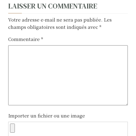
N
LAISSER UN COMMENTAIRE
a
Votre adresse e-mail ne sera pas publiée.
Les
v
champs obligatoires sont indiqués avec
*
i
Commentaire
*
g
a
t
i
o
n
Importer un fichier ou une image
d
e