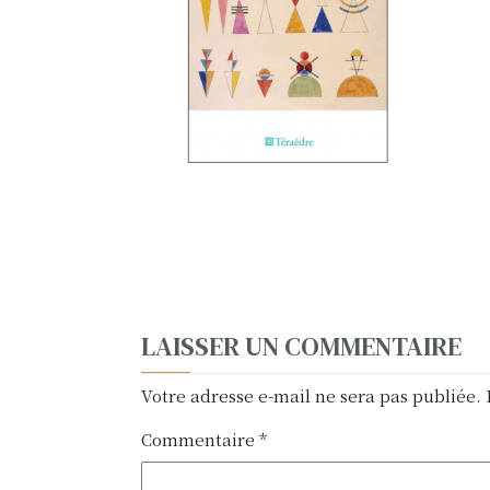
N
LAISSER UN COMMENTAIRE
a
Votre adresse e-mail ne sera pas publiée.
v
Commentaire
*
i