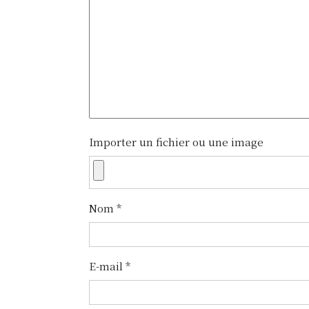
g
a
t
i
o
n
Importer un fichier ou une image
d
e
Nom
*
l
’
E-mail
*
a
r