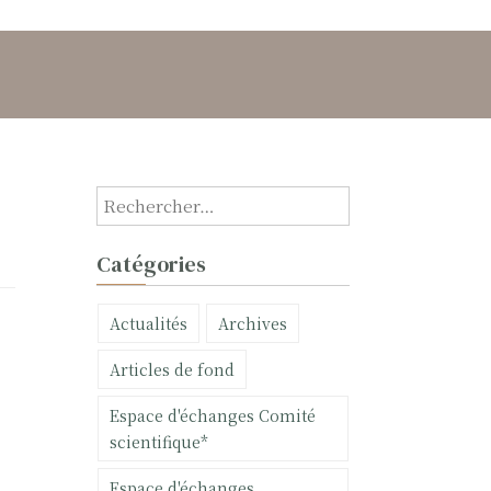
R
e
c
Catégories
h
e
Actualités
Archives
r
c
Articles de fond
h
e
Espace d'échanges Comité
r
scientifique*
:
Espace d'échanges