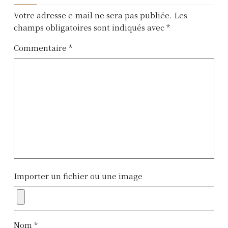
a
Votre adresse e-mail ne sera pas publiée.
Les
v
champs obligatoires sont indiqués avec
*
i
Commentaire
*
g
a
t
i
o
n
Importer un fichier ou une image
d
e
l
Nom
*