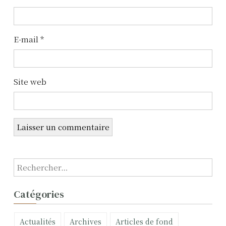
’
a
E-mail
*
r
t
Site web
i
c
l
e
R
e
c
Catégories
h
e
Actualités
Archives
Articles de fond
r