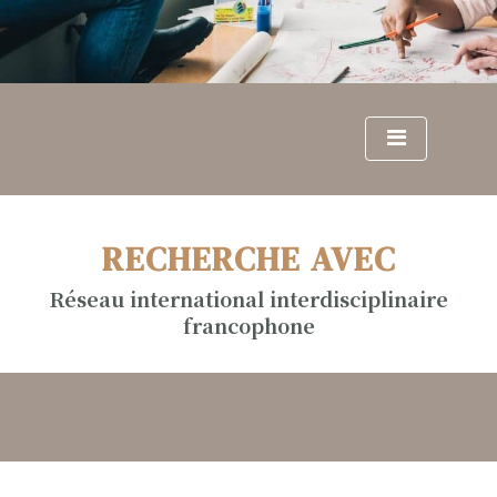
S
k
i
p
t
o
c
o
n
RECHERCHE AVEC
t
e
Réseau international interdisciplinaire
n
francophone
t