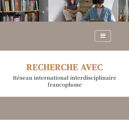
S
k
i
p
t
o
c
o
n
RECHERCHE AVEC
t
e
Réseau international interdisciplinaire
n
francophone
t