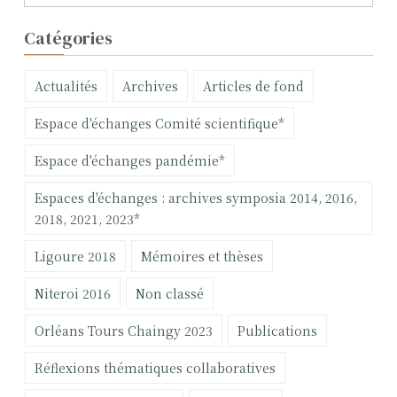
e
c
Catégories
h
e
Actualités
Archives
Articles de fond
r
c
Espace d'échanges Comité scientifique*
h
e
Espace d'échanges pandémie*
r
Espaces d'échanges : archives symposia 2014, 2016,
:
2018, 2021, 2023*
Ligoure 2018
Mémoires et thèses
Niteroi 2016
Non classé
Orléans Tours Chaingy 2023
Publications
Réflexions thématiques collaboratives