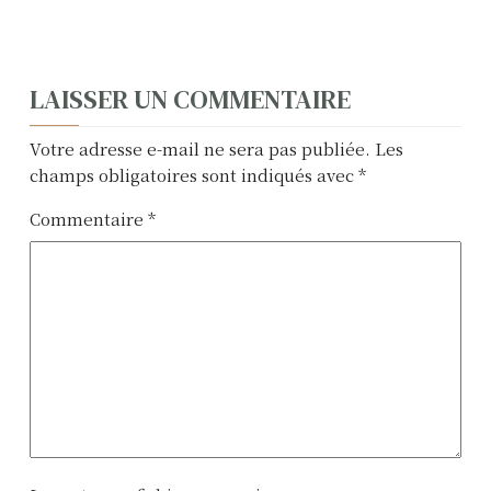
N
LAISSER UN COMMENTAIRE
a
Votre adresse e-mail ne sera pas publiée.
Les
v
champs obligatoires sont indiqués avec
*
i
Commentaire
*
g
a
t
i
o
n