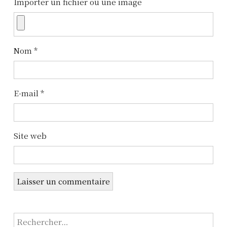
Importer un fichier ou une image
d
e
l
Nom
*
’
a
E-mail
*
r
t
Site web
i
c
l
e
R