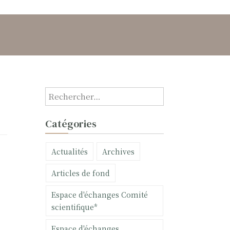
R
e
c
Catégories
h
e
Actualités
Archives
r
c
Articles de fond
h
e
Espace d'échanges Comité
r
scientifique*
:
Espace d'échanges