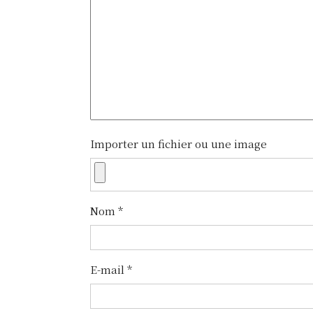
g
a
t
i
o
n
Importer un fichier ou une image
d
e
Nom
*
l
’
E-mail
*
a
r