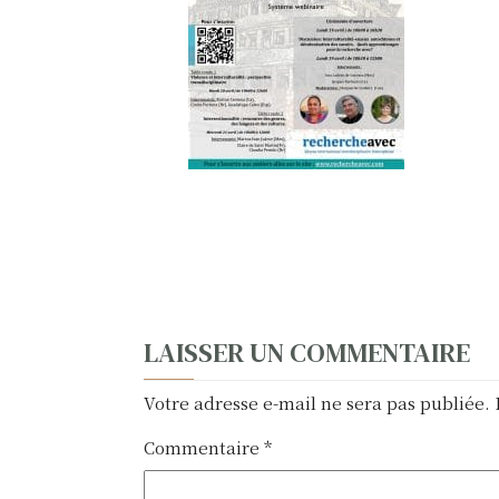
N
LAISSER UN COMMENTAIRE
a
Votre adresse e-mail ne sera pas publiée.
v
Commentaire
*
i