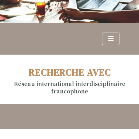
S
k
i
p
t
o
c
o
n
RECHERCHE AVEC
t
e
Réseau international interdisciplinaire
n
francophone
t