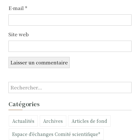
a
E-mail
*
r
t
Site web
i
c
l
e
R
e
c
Catégories
h
e
Actualités
Archives
Articles de fond
r
c
Espace d'échanges Comité scientifique*
h