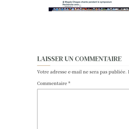
N
LAISSER UN COMMENTAIRE
a
Votre adresse e-mail ne sera pas publiée.
v
Commentaire
*
i
g
a
t