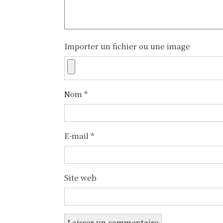
i
o
n
Importer un fichier ou une image
d
e
Nom
*
l
’
E-mail
*
a
r
t
Site web
i
c