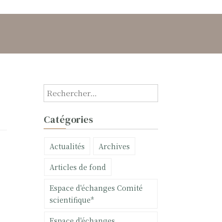
R
e
c
Catégories
h
e
Actualités
Archives
r
c
Articles de fond
h
e
Espace d'échanges Comité
r
scientifique*
:
Espace d'échanges