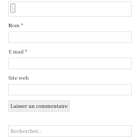
Nom
*
E-mail
*
Site web
R
e