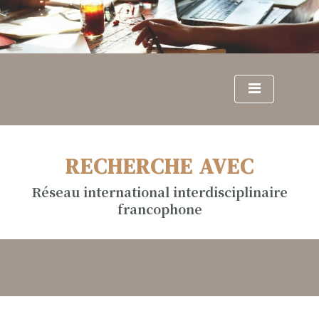
S
k
i
p
t
o
c
o
n
RECHERCHE AVEC
t
e
Réseau international interdisciplinaire
n
francophone
t