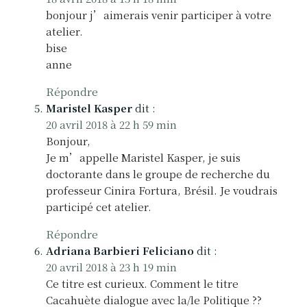
l
bonjour j’aimerais venir participer à votre
’
atelier.
a
bise
anne
r
Répondre
t
Maristel Kasper
dit :
i
20 avril 2018 à 22 h 59 min
Bonjour,
c
Je m’appelle Maristel Kasper, je suis
doctorante dans le groupe de recherche du
l
professeur Cinira Fortura, Brésil. Je voudrais
e
participé cet atelier.
Répondre
Adriana Barbieri Feliciano
dit :
20 avril 2018 à 23 h 19 min
Ce titre est curieux. Comment le titre
Cacahuète dialogue avec la/le Politique ??