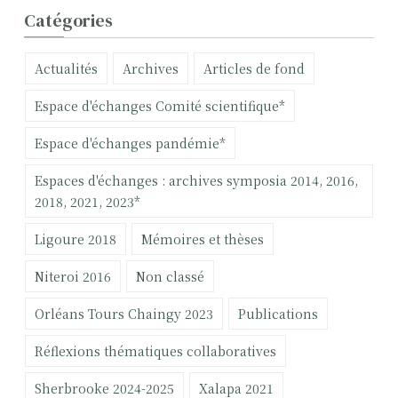
c
Catégories
h
e
Actualités
Archives
Articles de fond
r
c
Espace d'échanges Comité scientifique*
h
e
Espace d'échanges pandémie*
r
Espaces d'échanges : archives symposia 2014, 2016,
:
2018, 2021, 2023*
Ligoure 2018
Mémoires et thèses
Niteroi 2016
Non classé
Orléans Tours Chaingy 2023
Publications
Réflexions thématiques collaboratives
Sherbrooke 2024-2025
Xalapa 2021