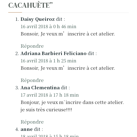
CACAHUÈTE
”
a
v
Daisy Queiroz
dit :
16 avril 2018 à 0 h 46 min
i
Bonsoir, Je veux m’inscrire à cet atelier.
g
Répondre
a
Adriana Barbieri Feliciano
dit :
16 avril 2018 à 1 h 25 min
t
Bonsoir, Je veux m’inscrire à cet atelier.
i
Répondre
o
Ana Clementina
dit :
17 avril 2018 à 17 h 18 min
n
Bonjour, je veux m`ìncrire dans cette atelier.
je suis très curieuse!!!!
d
Répondre
e
anne
dit :
18 avril 2018 à 15 h 18 min