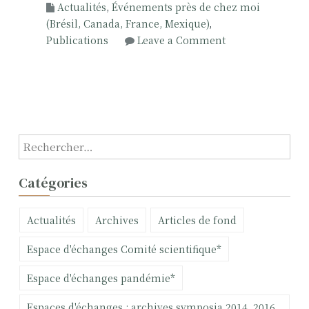
Actualités
,
Événements près de chez moi
(Brésil, Canada, France, Mexique)
,
o
Publications
Leave a Comment
n
E
x
p
é
r
R
i
e
m
c
Catégories
e
h
n
e
Actualités
Archives
Articles de fond
t
r
a
c
Espace d'échanges Comité scientifique*
t
h
i
e
Espace d'échanges pandémie*
o
r
n
Espaces d'échanges : archives symposia 2014, 2016,