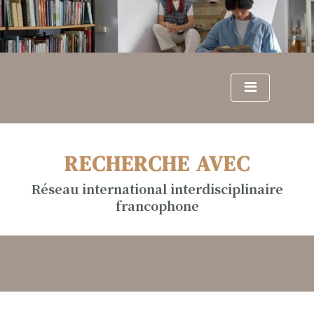
S
k
i
p
t
o
c
o
n
RECHERCHE AVEC
t
e
Réseau international interdisciplinaire
n
francophone
t