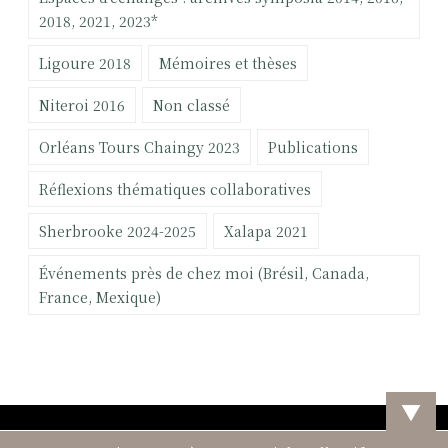
«
:
2018, 2021, 2023*
Ligoure 2018
Mémoires et thèses
C
o
Niteroi 2016
Non classé
n
f
Orléans Tours Chaingy 2023
Publications
é
r
Réflexions thématiques collaboratives
e
Sherbrooke 2024-2025
Xalapa 2021
n
c
Événements près de chez moi (Brésil, Canada,
e
France, Mexique)
d
e
s
O
r
▼
g