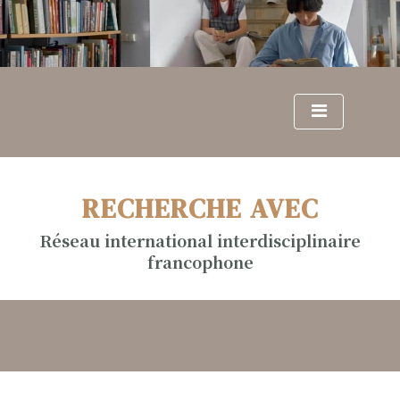
S
k
i
p
t
o
c
o
n
RECHERCHE AVEC
t
e
Réseau international interdisciplinaire
n
francophone
t