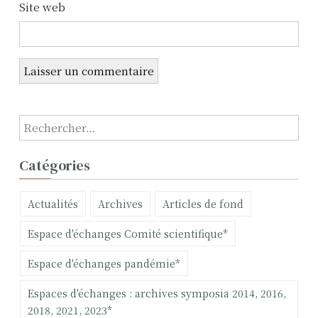
Site web
i
c
l
e
R
e
c
Catégories
h
e
Actualités
Archives
Articles de fond
r
c
Espace d'échanges Comité scientifique*
h
e
Espace d'échanges pandémie*
r
Espaces d'échanges : archives symposia 2014, 2016,
:
2018, 2021, 2023*