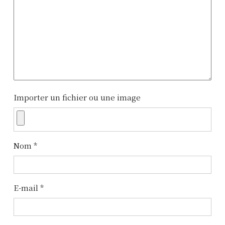
a
t
i
o
n
Importer un fichier ou une image
d
e
l
Nom
*
’
a
E-mail
*
r
t