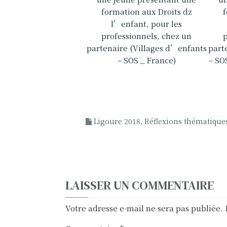
formation aux Droits dz
f
l’enfant, pour les
professionnels, chez un
partenaire (Villages d’enfants
part
– SOS _ France)
– SO
Ligoure 2018
,
Réflexions thématiques
N
LAISSER UN COMMENTAIRE
a
Votre adresse e-mail ne sera pas publiée.
v