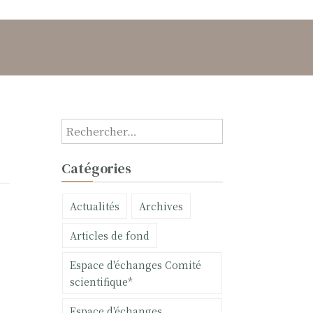
R
e
c
Catégories
h
e
Actualités
Archives
r
c
Articles de fond
h
e
Espace d'échanges Comité
r
scientifique*
:
Espace d'échanges