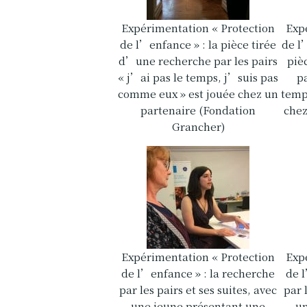
Expérimentation « Protection
Exp
de l’enfance » : la pièce tirée
de l
d’une recherche par les pairs
piè
« j’ai pas le temps, j’suis pas
pa
comme eux » est jouée chez un
temp
partenaire (Fondation
chez
Grancher)
Expérimentation « Protection
Exp
de l’enfance » : la recherche
de 
par les pairs et ses suites, avec
par 
une jeune présentant une
un