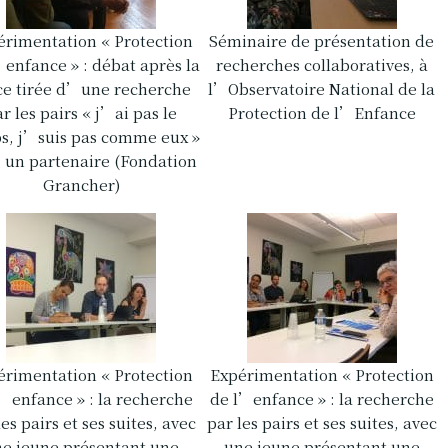
érimentation « Protection
Séminaire de présentation de
’enfance » : débat après la
recherches collaboratives, à
ce tirée d’une recherche
l’Observatoire National de la
r les pairs « j’ai pas le
Protection de l’Enfance
s, j’suis pas comme eux »
 un partenaire (Fondation
Grancher)
érimentation « Protection
Expérimentation « Protection
l’enfance » : la recherche
de l’enfance » : la recherche
les pairs et ses suites, avec
par les pairs et ses suites, avec
e jeune présentant une
une jeune présentant une