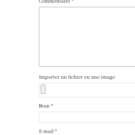
Commentaire
*
i
g
a
t
i
o
n
Importer un fichier ou une image
d
e
Nom
*
l
’
E-mail
*