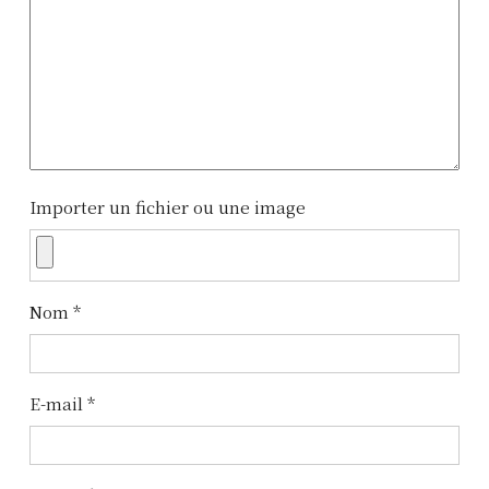
a
t
i
o
n
Importer un fichier ou une image
d
e
l
Nom
*
’
a
E-mail
*
r
t