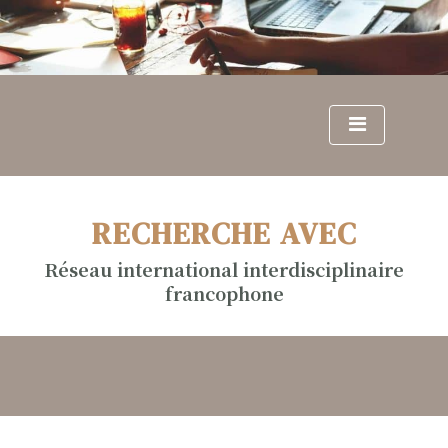
S
k
i
p
t
o
c
o
n
RECHERCHE AVEC
t
e
Réseau international interdisciplinaire
n
francophone
t