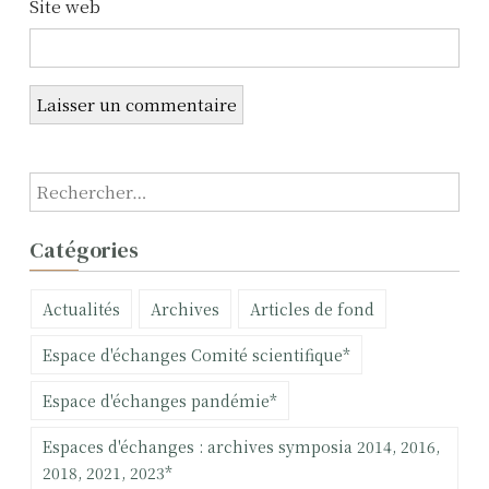
Site web
i
c
l
e
R
e
c
Catégories
h
e
Actualités
Archives
Articles de fond
r
c
Espace d'échanges Comité scientifique*
h
e
Espace d'échanges pandémie*
r
Espaces d'échanges : archives symposia 2014, 2016,
:
2018, 2021, 2023*