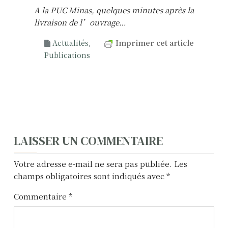
A la PUC Minas, quelques minutes après la
livraison de l’ouvrage…
Actualités
,
Imprimer cet article
Publications
N
LAISSER UN COMMENTAIRE
a
Votre adresse e-mail ne sera pas publiée.
Les
v
champs obligatoires sont indiqués avec
*
i
Commentaire
*
g