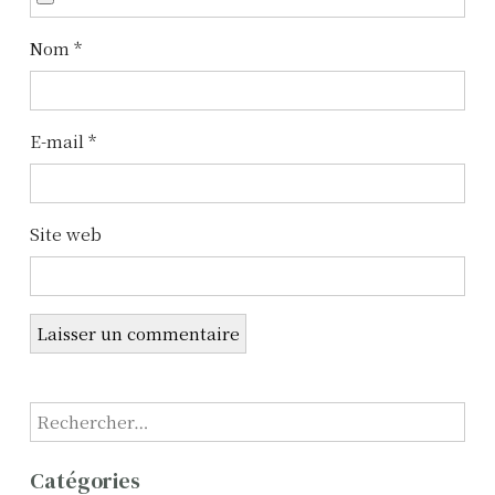
e
l
Nom
*
’
a
E-mail
*
r
t
Site web
i
c
l
e
R
e
c
Catégories
h