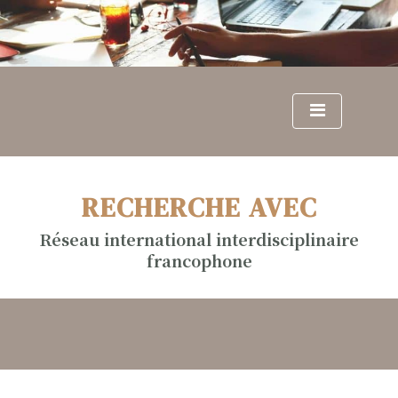
S
k
i
p
t
o
c
o
n
RECHERCHE AVEC
t
e
Réseau international interdisciplinaire
n
francophone
t