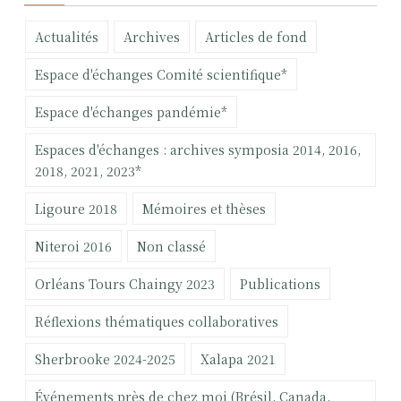
e
Actualités
Archives
Articles de fond
r
c
Espace d'échanges Comité scientifique*
h
e
Espace d'échanges pandémie*
r
Espaces d'échanges : archives symposia 2014, 2016,
:
2018, 2021, 2023*
Ligoure 2018
Mémoires et thèses
Niteroi 2016
Non classé
Orléans Tours Chaingy 2023
Publications
Réflexions thématiques collaboratives
Sherbrooke 2024-2025
Xalapa 2021
Événements près de chez moi (Brésil, Canada,