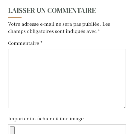
N
LAISSER UN COMMENTAIRE
a
Votre adresse e-mail ne sera pas publiée.
Les
v
champs obligatoires sont indiqués avec
*
i
Commentaire
*
g
a
t
i
o
n
Importer un fichier ou une image
d