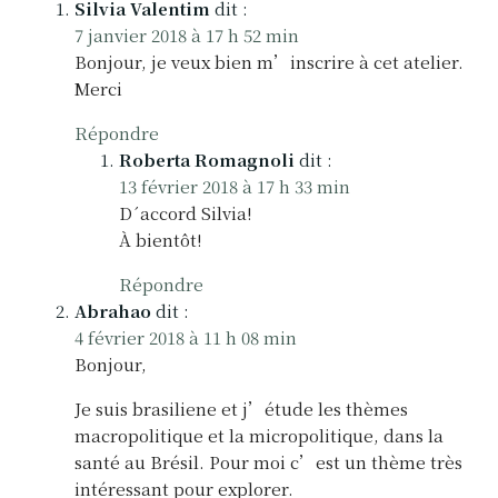
n
Silvia Valentim
dit :
7 janvier 2018 à 17 h 52 min
d
Bonjour, je veux bien m’inscrire à cet atelier.
e
Merci
l
Répondre
Roberta Romagnoli
dit :
’
13 février 2018 à 17 h 33 min
a
D´accord Silvia!
À bientôt!
r
Répondre
t
Abrahao
dit :
4 février 2018 à 11 h 08 min
i
Bonjour,
c
Je suis brasiliene et j’étude les thèmes
l
macropolitique et la micropolitique, dans la
santé au Brésil. Pour moi c’est un thème très
e
intéressant pour explorer.