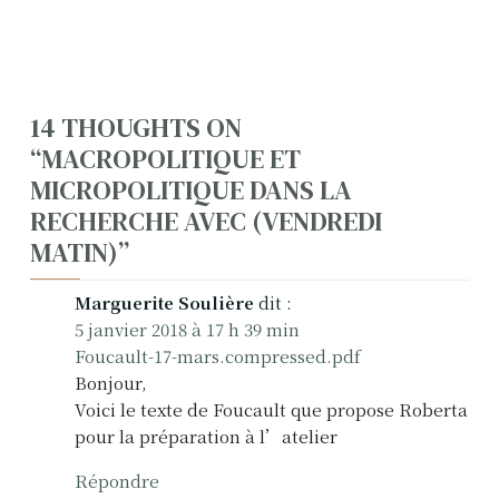
N
14 THOUGHTS ON
“
MACROPOLITIQUE ET
a
MICROPOLITIQUE DANS LA
v
RECHERCHE AVEC (VENDREDI
MATIN)
”
i
g
Marguerite Soulière
dit :
5 janvier 2018 à 17 h 39 min
a
Foucault-17-mars.compressed.pdf
t
Bonjour,
Voici le texte de Foucault que propose Roberta
i
pour la préparation à l’atelier
o
Répondre