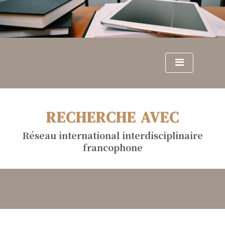
S
k
i
p
t
o
c
o
n
RECHERCHE AVEC
t
e
Réseau international interdisciplinaire
n
francophone
t