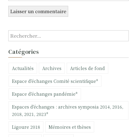
R
e
c
Catégories
h
e
Actualités
Archives
Articles de fond
r
c
Espace d'échanges Comité scientifique*
h
e
Espace d'échanges pandémie*
r
Espaces d'échanges : archives symposia 2014, 2016,
:
2018, 2021, 2023*
Ligoure 2018
Mémoires et thèses