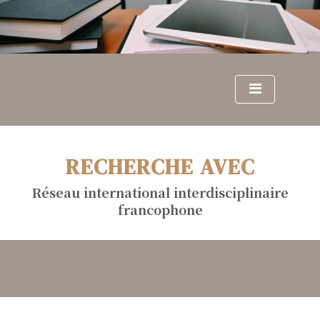
S
k
i
p
t
o
c
o
n
RECHERCHE AVEC
t
e
Réseau international interdisciplinaire
n
francophone
t