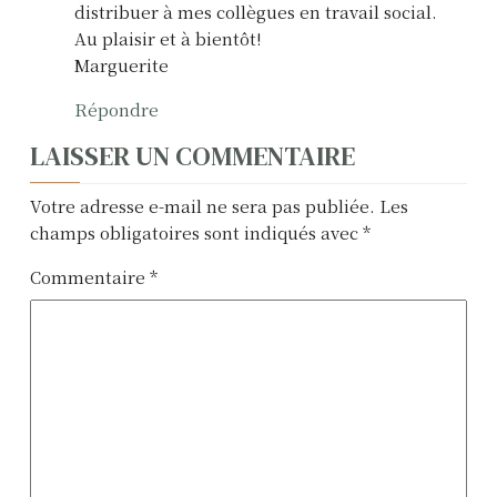
distribuer à mes collègues en travail social.
i
Au plaisir et à bientôt!
o
Marguerite
n
Répondre
d
LAISSER UN COMMENTAIRE
e
Votre adresse e-mail ne sera pas publiée.
Les
champs obligatoires sont indiqués avec
*
l
’
Commentaire
*
a
r
t
i