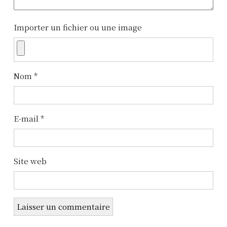
c
l
Importer un fichier ou une image
e
Nom
*
E-mail
*
Site web