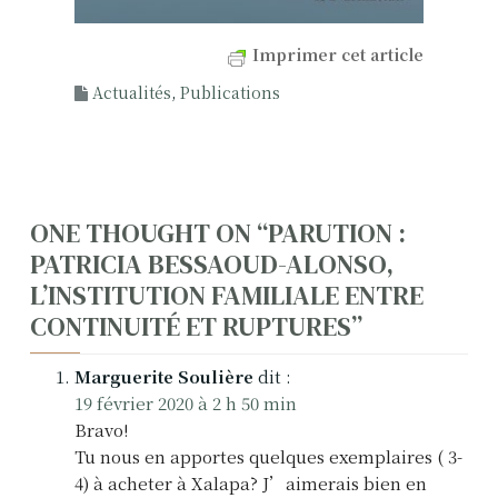
Imprimer cet article
Actualités
,
Publications
N
ONE THOUGHT ON “
PARUTION :
PATRICIA BESSAOUD-ALONSO,
a
L’INSTITUTION FAMILIALE ENTRE
v
CONTINUITÉ ET RUPTURES
”
i
Marguerite Soulière
dit :
g
19 février 2020 à 2 h 50 min
Bravo!
a
Tu nous en apportes quelques exemplaires ( 3-
t
4) à acheter à Xalapa? J’aimerais bien en