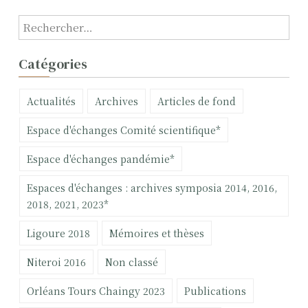
R
e
c
Catégories
h
e
Actualités
Archives
Articles de fond
r
c
Espace d'échanges Comité scientifique*
h
e
Espace d'échanges pandémie*
r
Espaces d'échanges : archives symposia 2014, 2016,
:
2018, 2021, 2023*
Ligoure 2018
Mémoires et thèses
Niteroi 2016
Non classé
Orléans Tours Chaingy 2023
Publications