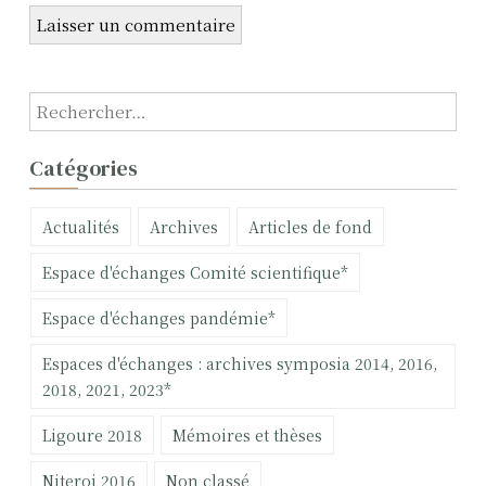
l
e
R
e
c
Catégories
h
e
Actualités
Archives
Articles de fond
r
c
Espace d'échanges Comité scientifique*
h
e
Espace d'échanges pandémie*
r
Espaces d'échanges : archives symposia 2014, 2016,
:
2018, 2021, 2023*
Ligoure 2018
Mémoires et thèses
Niteroi 2016
Non classé