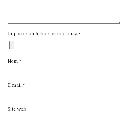
i
o
n
Importer un fichier ou une image
d
e
l
Nom
*
’
a
E-mail
*
r
t
Site web
i
c