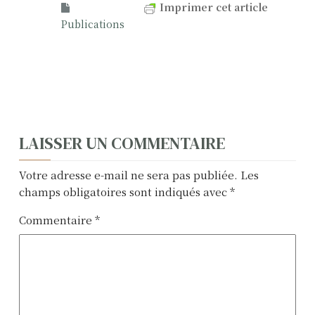
Imprimer cet article
Publications
N
LAISSER UN COMMENTAIRE
a
Votre adresse e-mail ne sera pas publiée.
Les
v
champs obligatoires sont indiqués avec
*
i
Commentaire
*
g
a
t