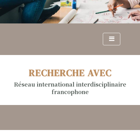
S
k
i
p
t
o
c
o
n
RECHERCHE AVEC
t
e
Réseau international interdisciplinaire
n
francophone
t