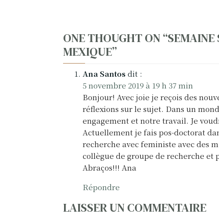
N
ONE THOUGHT ON “
SEMAINE 
MEXIQUE
”
a
v
Ana Santos
dit :
5 novembre 2019 à 19 h 37 min
i
Bonjour! Avec joie je reçois des nou
g
réflexions sur le sujet. Dans un mond
engagement et notre travail. Je voud
a
Actuellement je fais pos-doctorat da
recherche avec feministe avec des mi
t
collègue de groupe de recherche et p
i
Abraços!!! Ana
o
Répondre
n
LAISSER UN COMMENTAIRE