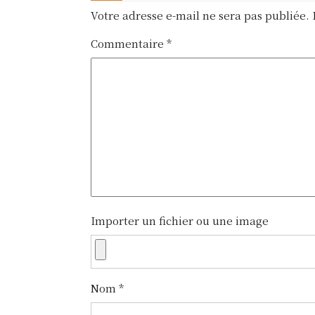
d
Votre adresse e-mail ne sera pas publiée.
e
Commentaire
*
l
’
a
r
t
i
c
Importer un fichier ou une image
l
e
Nom
*