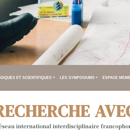
IQUES ET SCIENTIFIQUES
LES SYMPOSIUMS
ESPACE MEM
RECHERCHE AVE
éseau international interdisciplinaire francopho