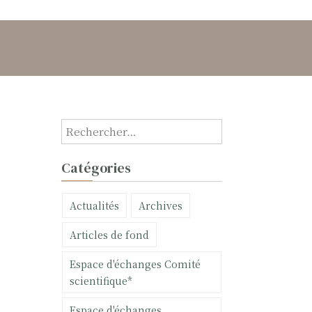
R
e
c
Catégories
h
e
Actualités
Archives
r
c
Articles de fond
h
e
Espace d'échanges Comité
r
scientifique*
:
Espace d'échanges