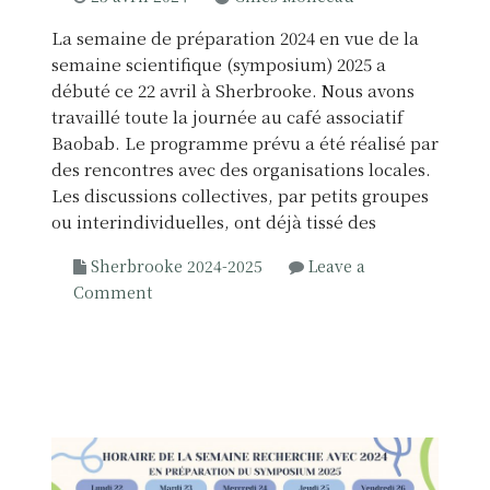
i
i
t
La semaine de préparation 2024 en vue de la
e
a
semaine scientifique (symposium) 2025 a
n
n
débuté ce 22 avril à Sherbrooke. Nous avons
s
t
travaillé toute la journée au café associatif
,
s
Baobab. Le programme prévu a été réalisé par
t
e
des rencontres avec des organisations locales.
h
t
Les discussions collectives, par petits groupes
è
c
ou interindividuelles, ont déjà tissé des
s
o
e
Sherbrooke 2024-2025
Leave a
m
d
o
Comment
m
e
n
u
S
D
n
a
é
a
b
b
u
e
u
t
u
t
é
r
d
s