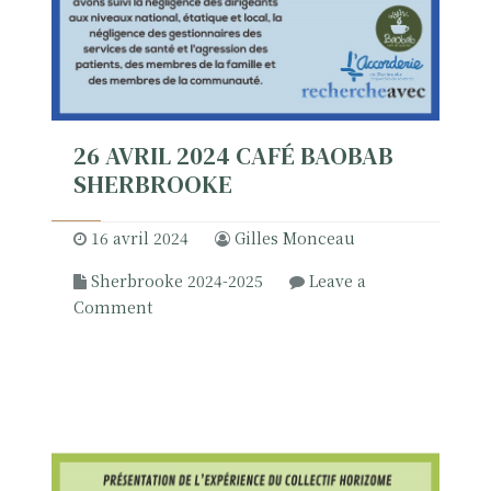
2
0
2
4
S
h
26 AVRIL 2024 CAFÉ BAOBAB
e
SHERBROOKE
r
b
16 avril 2024
Gilles Monceau
r
o
Sherbrooke 2024-2025
Leave a
o
o
Comment
k
n
e
2
6
a
v
r
i