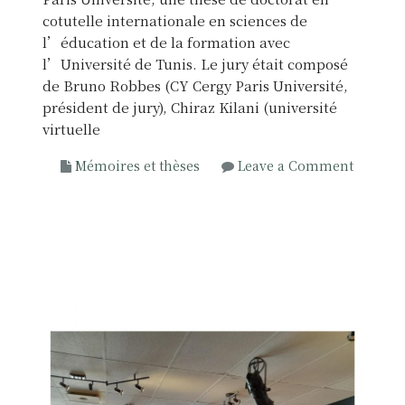
cotutelle internationale en sciences de
l’éducation et de la formation avec
l’Université de Tunis. Le jury était composé
de Bruno Robbes (CY Cergy Paris Université,
président de jury), Chiraz Kilani (université
virtuelle
Mémoires et thèses
Leave a Comment
o
n
L
a
r
é
f
l
e
x
i