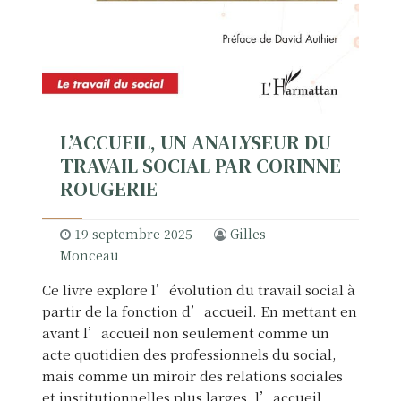
s
t
d
d
e
e
s
s
r
p
e
é
c
L’ACCUEIL, UN ANALYSEUR DU
d
h
a
TRAVAIL SOCIAL PAR CORINNE
e
g
ROUGERIE
r
o
c
g
19 septembre 2025
Gilles
h
i
Monceau
e
e
s
Ce livre explore l’évolution du travail social à
s
p
partir de la fonction d’accueil. En mettant en
i
a
avant l’accueil non seulement comme un
n
r
acte quotidien des professionnels du social,
s
t
mais comme un miroir des relations sociales
t
i
et institutionnelles plus larges, l’accueil
i