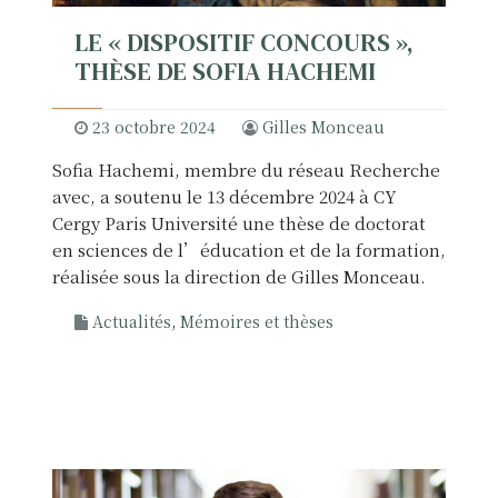
g
LE « DISPOSITIF CONCOURS »,
e
r
THÈSE DE SOFIA HACHEMI
i
e
23 octobre 2024
Gilles Monceau
Sofia Hachemi, membre du réseau Recherche
avec, a soutenu le 13 décembre 2024 à CY
Cergy Paris Université une thèse de doctorat
en sciences de l’éducation et de la formation,
réalisée sous la direction de Gilles Monceau.
Actualités
,
Mémoires et thèses