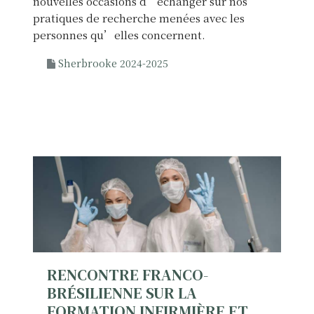
nouvelles occasions d’échanger sur nos
a
pratiques de recherche menées avec les
l
personnes qu’elles concernent.
t
e
Sherbrooke 2024-2025
r
n
a
t
i
v
e
s
»
RENCONTRE FRANCO-
BRÉSILIENNE SUR LA
FORMATION INFIRMIÈRE ET