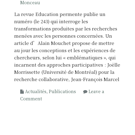
Monceau
s
i
i
n
La revue Education permente publie un
l
e
numéro (le 243) qui interroge les
n
transformations produites par les recherches
c
menées avec les personnes concernées. Un
e
article d’Alain Mouchet propose de mettre
d
au jour les conceptions et les expériences de
e
chercheurs, selon lui « emblématiques », qui
l
incarnent des approches participatives : Joëlle
a
Morrissette (Université de Montréal) pour la
p
recherche collaborative, Jean-François Marcel
s
Actualités
,
Publications
Leave a
y
o
Comment
c
n
h
L
o
e
t
s
h
e