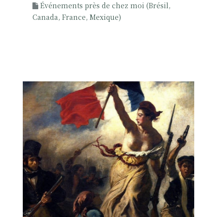
s
Événements près de chez moi (Brésil,
o
Canada, France, Mexique)
c
i
a
l
p
a
r
C
o
r
i
n
n
e
R
o
u