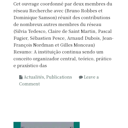
Cet ouvrage coordonné par deux membres du
v
réseau Recherche avec (Bruno Robbes et
a
Dominique Samson) réunit des contributions
s
de nombreux autres membres du réseau
d
(Silvia Tedesco, Claire de Saint Martin, Pascal
e
Fugier, Sébastien Pesce, Arnaud Dubois, Jean-
p
François Nordman et Gilles Monceau)
r
Resumo: A instituição continua sendo um
o
conceito organizador central, teórico, prático
f
e praxístico das
e
s
Actualités
,
Publications
Leave a
i
o
Comment
o
n
n
P
a
e
l
n
e
s
s
e