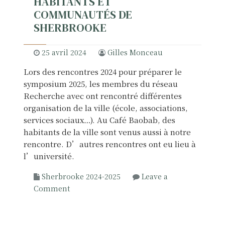
HABITANTS ET
n
COMMUNAUTÉS DE
i
SHERBROOKE
n
i
t
25 avril 2024
Gilles Monceau
i
Lors des rencontres 2024 pour préparer le
a
symposium 2025, les membres du réseau
l
Recherche avec ont rencontré différentes
e
organisation de la ville (école, associations,
s
services sociaux…). Au Café Baobab, des
d
habitants de la ville sont venus aussi à notre
e
rencontre. D’autres rencontres ont eu lieu à
s
l’université.
p
r
Sherbrooke 2024-2025
Leave a
o
o
Comment
f
n
e
R
s
e