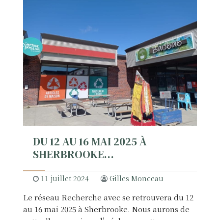
e
r
c
h
e
e
t
p
é
d
a
g
DU 12 AU 16 MAI 2025 À
o
SHERBROOKE…
g
i
e
11 juillet 2024
Gilles Monceau
s
Le réseau Recherche avec se retrouvera du 12
«
au 16 mai 2025 à Sherbrooke. Nous aurons de