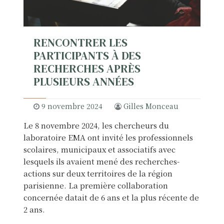
a
n
a
RENCONTRER LES
l
PARTICIPANTS À DES
y
RECHERCHES APRÈS
s
PLUSIEURS ANNÉES
e
u
r
9 novembre 2024
Gilles Monceau
d
Le 8 novembre 2024, les chercheurs du
u
laboratoire EMA ont invité les professionnels
t
scolaires, municipaux et associatifs avec
r
lesquels ils avaient mené des recherches-
a
actions sur deux territoires de la région
v
parisienne. La première collaboration
a
concernée datait de 6 ans et la plus récente de
i
2 ans.
l