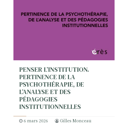
a
d
e
C
O
V
I
D
-
1
PENSER L’INSTITUTION.
9
PERTINENCE DE LA
:
PSYCHOTHÉRAPIE, DE
N
L’ANALYSE ET DES
a
PÉDAGOGIES
r
INSTITUTIONNELLES
r
a
6 mars 2026
Gilles Monceau
t
i