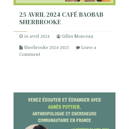
r
b
25 AVRIL 2024 CAFÉ BAOBAB
r
SHERBROOKE
o
o
16 avril 2024
Gilles Monceau
k
e
Sherbrooke 2024-2025
Leave a
o
Comment
n
2
5
a
v
r
i
l
2
0