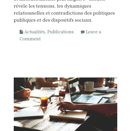
c
révèle les tensions, les dynamiques
t
i
relationnelles et contradictions des politiques
u
p
publiques et des dispositifs sociaux.
t
a
i
Actualités
,
Publications
Leave a
t
o
o
Comment
i
n
n
v
n
L
e
e
’
s
l
a
l
c
e
c
s
u
e
i
l
,
u
n