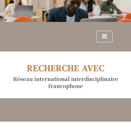
S
k
i
p
t
o
c
o
n
RECHERCHE AVEC
t
e
Réseau international interdisciplinaire
n
francophone
t