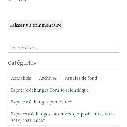
i
c
l
e
R
e
c
Catégories
h
e
Actualités
Archives
Articles de fond
r
c
Espace d'échanges Comité scientifique*
h
e
Espace d'échanges pandémie*
r
Espaces d'échanges : archives symposia 2014, 2016,
:
2018, 2021, 2023*