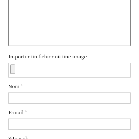
a
t
i
o
n
Importer un fichier ou une image
d
e
l
Nom
*
’
a
E-mail
*
r
t
Site web