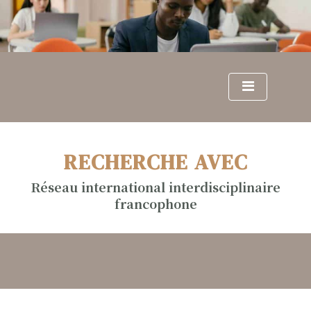
S
k
i
p
t
o
c
o
n
RECHERCHE AVEC
t
e
Réseau international interdisciplinaire
n
francophone
t