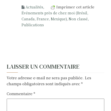
Actualités
,
Imprimer cet article
Événements près de chez moi (Brésil,
Canada, France, Mexique)
,
Non classé
,
Publications
N
LAISSER UN COMMENTAIRE
a
Votre adresse e-mail ne sera pas publiée.
Les
v
champs obligatoires sont indiqués avec
*
i
Commentaire
*
g