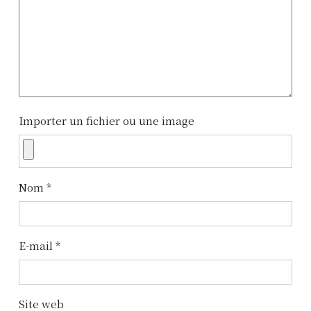
a
t
i
o
n
Importer un fichier ou une image
d
e
l
Nom
*
’
a
E-mail
*
r
t
Site web