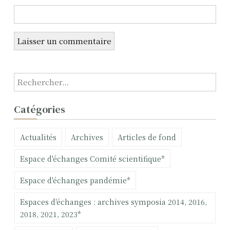
i
c
l
e
R
e
c
Catégories
h
e
Actualités
Archives
Articles de fond
r
c
Espace d'échanges Comité scientifique*
h
e
Espace d'échanges pandémie*
r
Espaces d'échanges : archives symposia 2014, 2016,
:
2018, 2021, 2023*