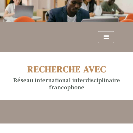
S
k
i
p
t
o
c
o
n
RECHERCHE AVEC
t
e
Réseau international interdisciplinaire
n
francophone
t