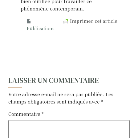
bien outillée pour travailler ce
phénomène contemporain.
Imprimer cet article
Publications
N
LAISSER UN COMMENTAIRE
a
Votre adresse e-mail ne sera pas publiée.
Les
v
champs obligatoires sont indiqués avec
*
i
Commentaire
*
g