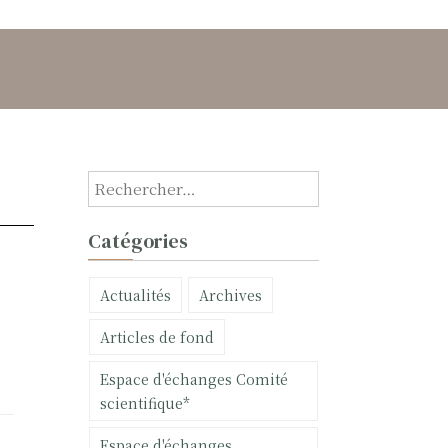
R
e
c
Catégories
h
e
Actualités
Archives
r
c
Articles de fond
h
e
Espace d'échanges Comité
r
scientifique*
:
Espace d'échanges