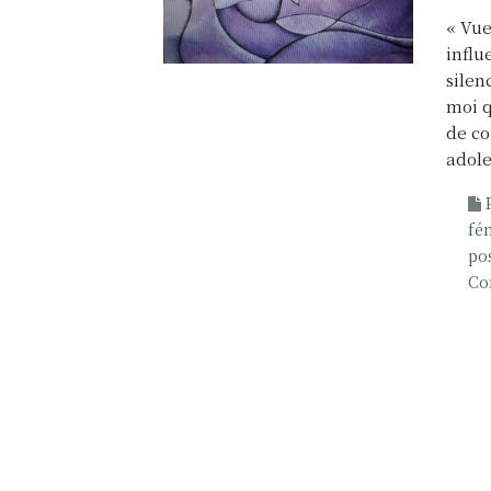
« Vue
influ
silen
moi q
de co
adole
fé
po
Co