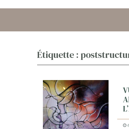
Étiquette :
poststructu
V
A
L