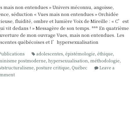
s mais non entendues » Univers méconnu, angoisse,
ence, séduction « Vues mais non entendues » Orchidée
cieuse, fluidité, ombre et lumière Voix de Mireille : « C’est
ui vit dedans ! » Messagère de son temps. *** En quatrième
uverture de mon ouvrage Vues, mais non entendues. Les
scentes québécoises et l’hypersexualisation
Publications
adolescentes
,
épistémologie
,
éthique
,
minisme postmoderne
,
hypersexualisation
,
méthodologie
,
ststructuralisme
,
posture critique
,
Québec
Leave a
o
mment
n
V
u
e
s
,
m