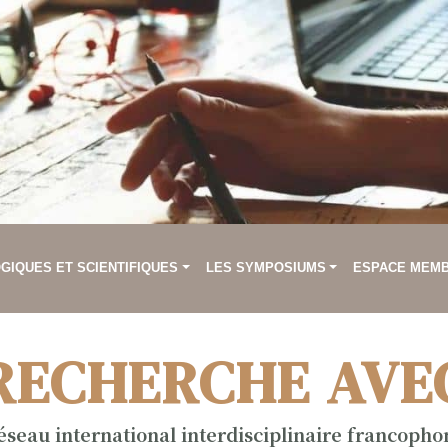
IQUES ET SCIENTIFIQUES
LES SYMPOSIUMS
ESPACE MEM
RECHERCHE AVE
éseau international interdisciplinaire francopho