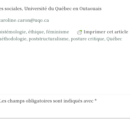
s sociales, Université du Québec en Outaouais
caroline.caron@uqo.ca
pistémologie
,
éthique
,
féminisme
Imprimer cet article
éthodologie
,
poststructuralisme
,
posture critique
,
Québec
Les champs obligatoires sont indiqués avec
*