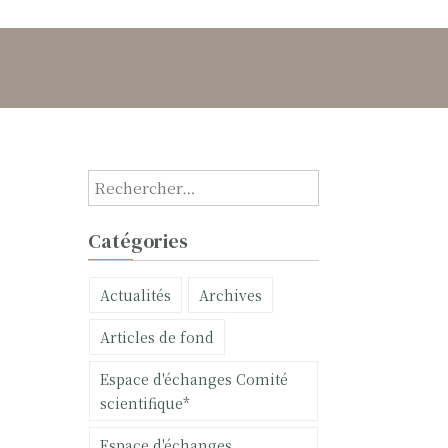
R
e
c
Catégories
h
e
Actualités
Archives
r
c
Articles de fond
h
e
Espace d'échanges Comité
r
scientifique*
:
Espace d'échanges