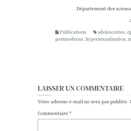
Département des science
Publications
adolescentes
,
é
postmoderne
,
hypersexualisation
,
m
N
LAISSER UN COMMENTAIRE
a
Votre adresse e-mail ne sera pas publiée.
v
Commentaire
*
i