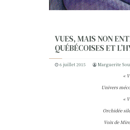
VUES, MAIS NON EN
QUÉBÉCOISES ET L’
6 juillet 2015
Marguerite Sou
« V
Univers méco
« V
Orchidée sil
Voix de Mire