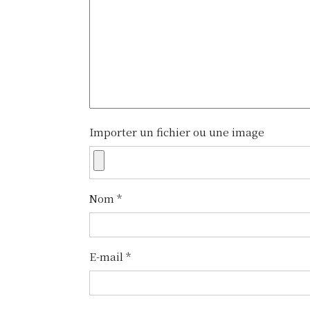
g
a
t
i
o
n
Importer un fichier ou une image
d
e
Nom
*
l
’
E-mail
*
a
r