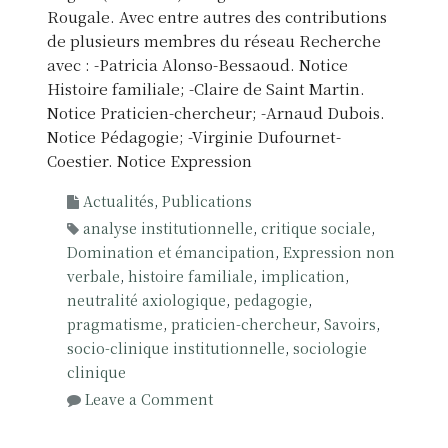
Rougale. Avec entre autres des contributions
de plusieurs membres du réseau Recherche
avec : -Patricia Alonso-Bessaoud. Notice
Histoire familiale; -Claire de Saint Martin.
Notice Praticien-chercheur; -Arnaud Dubois.
Notice Pédagogie; -Virginie Dufournet-
Coestier. Notice Expression
Actualités
,
Publications
analyse institutionnelle
,
critique sociale
,
Domination et émancipation
,
Expression non
verbale
,
histoire familiale
,
implication
,
neutralité axiologique
,
pedagogie
,
pragmatisme
,
praticien-chercheur
,
Savoirs
,
socio-clinique institutionnelle
,
sociologie
clinique
o
Leave a Comment
n
D