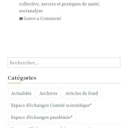
collective
,
savoirs et pratiques de santé
,
e
socianalyse
n
o
Leave a Comment
-
n
c
A
h
n
e
a
r
l
c
y
R
h
s
e
e
e
c
u
Catégories
i
h
r
n
e
Actualités
Archives
Articles de fond
s
r
t
c
Espace d'échanges Comité scientifique*
i
h
t
e
Espace d'échanges pandémie*
u
r
t