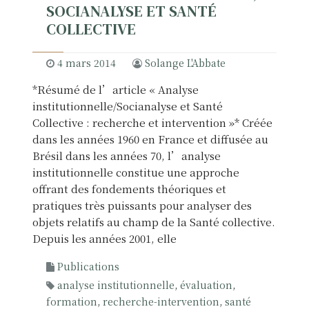
SOCIANALYSE ET SANTÉ
m
COLLECTIVE
p
l
i
4 mars 2014
Solange L'Abbate
c
*Résumé de l’article « Analyse
a
institutionnelle/Socianalyse et Santé
t
Collective : recherche et intervention »* Créée
i
dans les années 1960 en France et diffusée au
o
Brésil dans les années 70, l’analyse
n
institutionnelle constitue une approche
d
offrant des fondements théoriques et
u
pratiques très puissants pour analyser des
p
objets relatifs au champ de la Santé collective.
r
Depuis les années 2001, elle
a
t
Publications
i
analyse institutionnelle
,
évaluation
,
c
formation
,
recherche-intervention
,
santé
i