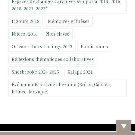
Espaces d'échanges : archives symposia 2014, 2016,
i
:
2018, 2021, 2023*
o
Ligoure 2018
Mémoires et thèses
n
n
Niteroi 2016
Non classé
e
l
Orléans Tours Chaingy 2023
Publications
l
e
Réflexions thématiques collaboratives
,
Sherbrooke 2024-2025
Xalapa 2021
s
o
Événements près de chez moi (Brésil, Canada,
c
France, Mexique)
i
a
n
a
l
▼
y