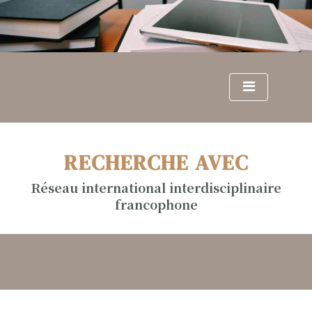
S
k
i
p
t
o
c
o
n
RECHERCHE AVEC
t
e
Réseau international interdisciplinaire
n
francophone
t