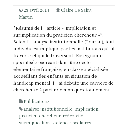
l
o
28 avril 2014
Claire De Saint
g
Martin
i
*Résumé de l’article « Implication et
e
surimplication du praticien-chercheur »*.
c
Selon l’analyse institutionnelle (Lourau), tout
l
individu est impliqué par les institutions qu’il
i
traverse et qui le traversent. Enseignante
n
spécialisée exerçant dans une école
i
élémentaire française, en classe spécialisée
q
accueillant des enfants en situation de
u
handicap mental, j’ai débuté une carrière de
e
chercheuse à partir de mon questionnement
Publications
analyse institutionnelle
,
implication
,
praticien-chercheur
,
réflexivité
,
surimplication
,
violences scolaires