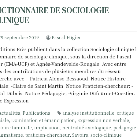
ICTIONNAIRE DE SOCIOLOGIE
LINIQUE
29 septembre 2019
Pascal Fugier
ditions Erès publient dans la collection Sociologie clinique 
onnaire de sociologie clinique, sous la direction de Pascal
r (EMA-UCP) et Agnès-Vandevelde-Rougale. Avec entre
s des contributions de plusieurs membres du réseau
rche avec : -Patricia Alonso-Bessaoud. Notice Histoire
iale; -Claire de Saint Martin. Notice Praticien-chercheur; -
d Dubois. Notice Pédagogie; -Virginie Dufournet-Coestier.
e Expression
Actualités
,
Publications
analyse institutionnelle
,
critique
ciale
,
Domination et émancipation
,
Expression non verbale
,
stoire familiale
,
implication
,
neutralité axiologique
,
pedagogie
agmatisme
,
praticien-chercheur
,
Savoirs
,
socio-clinique