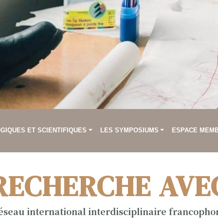
IQUES ET SCIENTIFIQUES
LES SYMPOSIUMS
ESPACE MEM
RECHERCHE AVE
éseau international interdisciplinaire francopho