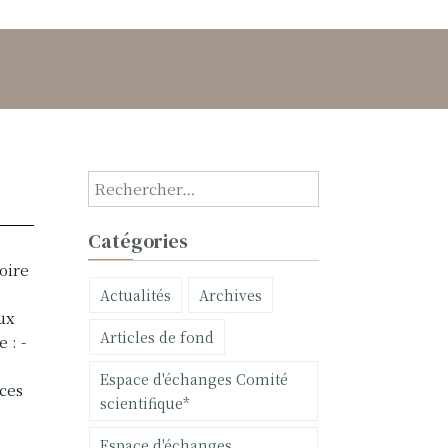
R
e
c
Catégories
h
oire
e
Actualités
Archives
r
ux
c
Articles de fond
 : -
h
e
Espace d'échanges Comité
nces
r
scientifique*
:
Espace d'échanges