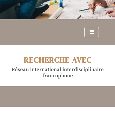
S
k
i
p
t
o
c
o
n
RECHERCHE AVEC
t
e
Réseau international interdisciplinaire
n
francophone
t