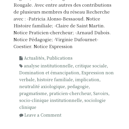
Rougale. Avec entre autres des contributions
de plusieurs membres du réseau Recherche
avec : -Patricia Alonso-Bessaoud. Notice
Histoire familiale; -Claire de Saint Martin.
Notice Praticien-chercheur; -Arnaud Dubois.
Notice Pédagogie; -Virginie Dufournet-
Coestier. Notice Expression
Actualités
,
Publications
analyse institutionnelle
,
critique sociale
,
Domination et émancipation
,
Expression non
verbale
,
histoire familiale
,
implication
,
neutralité axiologique
,
pedagogie
,
pragmatisme
,
praticien-chercheur
,
Savoirs
,
socio-clinique institutionnelle
,
sociologie
clinique
o
Leave a Comment
n
D