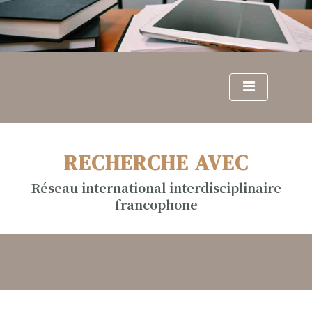
S
k
i
p
t
o
c
o
n
RECHERCHE AVEC
t
e
Réseau international interdisciplinaire
n
francophone
t