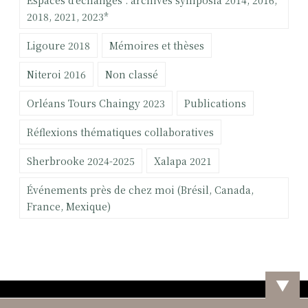
Espaces d'échanges : archives symposia 2014, 2016,
r
:
2018, 2021, 2023*
i
Ligoure 2018
Mémoires et thèses
m
p
Niteroi 2016
Non classé
l
i
Orléans Tours Chaingy 2023
Publications
c
a
Réflexions thématiques collaboratives
t
Sherbrooke 2024-2025
Xalapa 2021
i
o
Événements près de chez moi (Brésil, Canada,
n
France, Mexique)
d
u
p
r
a
▼
t