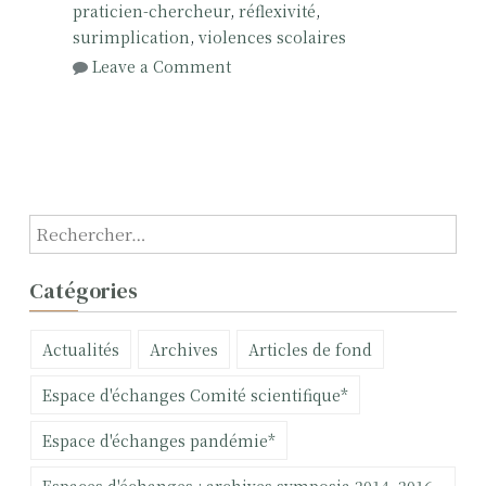
praticien-chercheur
,
réflexivité
,
surimplication
,
violences scolaires
o
Leave a Comment
n
I
m
p
l
i
R
c
e
a
c
Catégories
t
h
i
e
Actualités
Archives
Articles de fond
o
r
n
c
Espace d'échanges Comité scientifique*
e
h
t
e
Espace d'échanges pandémie*
s
r
u