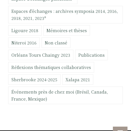
s
r
u
Espaces d'échanges : archives symposia 2014, 2016,
r
:
2018, 2021, 2023*
i
Ligoure 2018
Mémoires et thèses
m
p
Niteroi 2016
Non classé
l
i
Orléans Tours Chaingy 2023
Publications
c
a
Réflexions thématiques collaboratives
t
Sherbrooke 2024-2025
Xalapa 2021
i
o
Événements près de chez moi (Brésil, Canada,
n
France, Mexique)
d
u
p
r
a