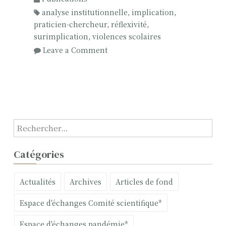
analyse institutionnelle
,
implication
,
praticien-chercheur
,
réflexivité
,
surimplication
,
violences scolaires
o
Leave a Comment
n
I
m
p
l
i
R
c
e
a
c
Catégories
t
h
i
e
Actualités
Archives
Articles de fond
o
r
n
c
Espace d'échanges Comité scientifique*
e
h
t
e
Espace d'échanges pandémie*