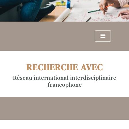
S
k
i
p
t
o
c
o
n
RECHERCHE AVEC
t
e
Réseau international interdisciplinaire
n
francophone
t