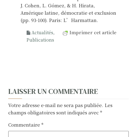
J. Cohen, L. Gómez, & H. Hirata,
Amérique latine, démocratie et exclusion
(pp. 93-100). Paris: L’Harmattan.
Actualités
,
Imprimer cet article
Publications
N
LAISSER UN COMMENTAIRE
a
Votre adresse e-mail ne sera pas publiée.
Les
v
champs obligatoires sont indiqués avec
*
i
Commentaire
*