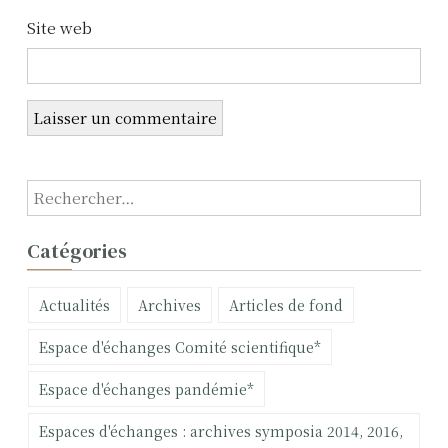
t
Site web
i
c
l
e
R
e
c
Catégories
h
e
Actualités
Archives
Articles de fond
r
c
Espace d'échanges Comité scientifique*
h
e
Espace d'échanges pandémie*
r
Espaces d'échanges : archives symposia 2014, 2016,