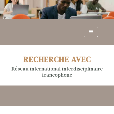
S
k
i
p
t
o
c
o
n
RECHERCHE AVEC
t
e
Réseau international interdisciplinaire
n
francophone
t