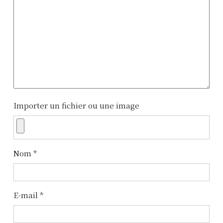
g
a
t
i
o
n
Importer un fichier ou une image
d
e
l
Nom
*
’
a
E-mail
*
r