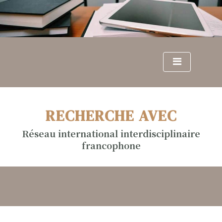
S
k
i
p
t
o
c
o
n
RECHERCHE AVEC
t
e
Réseau international interdisciplinaire
n
francophone
t