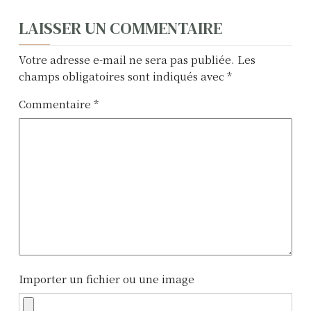
N
LAISSER UN COMMENTAIRE
a
Votre adresse e-mail ne sera pas publiée.
Les
v
champs obligatoires sont indiqués avec
*
i
Commentaire
*
g
a
t
i
o
n
Importer un fichier ou une image
d