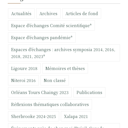
h
e
Actualités
Archives
Articles de fond
r
c
Espace d'échanges Comité scientifique*
h
e
Espace d'échanges pandémie*
r
Espaces d'échanges : archives symposia 2014, 2016,
:
2018, 2021, 2023*
Ligoure 2018
Mémoires et thèses
Niteroi 2016
Non classé
Orléans Tours Chaingy 2023
Publications
Réflexions thématiques collaboratives
Sherbrooke 2024-2025
Xalapa 2021