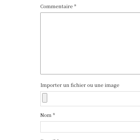
v
Commentaire
*
i
g
a
t
i
o
n
Importer un fichier ou une image
d
e
Nom
*
l
’