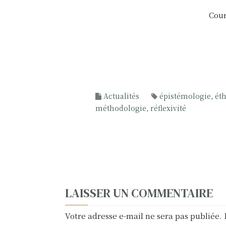
Cour
Actualités
épistémologie
,
ét
méthodologie
,
réflexivité
N
LAISSER UN COMMENTAIRE
a
Votre adresse e-mail ne sera pas publiée.