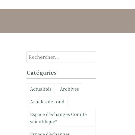
R
e
c
Catégories
h
e
Actualités
Archives
r
c
Articles de fond
h
e
Espace d'échanges Comité
r
scientifique*
:
Espace d'échanges