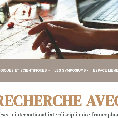
IQUES ET SCIENTIFIQUES
LES SYMPOSIUMS
ESPACE MEM
RECHERCHE AVE
éseau international interdisciplinaire francopho