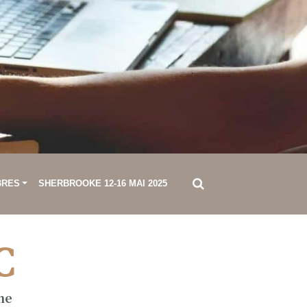
BRES
SHERBROOKE 12-16 MAI 2025
C
ne