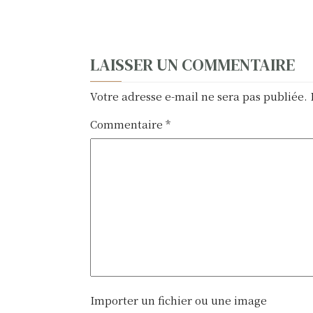
N
LAISSER UN COMMENTAIRE
a
Votre adresse e-mail ne sera pas publiée.
v
Commentaire
*
i
g
a
t
i
o
n
Importer un fichier ou une image