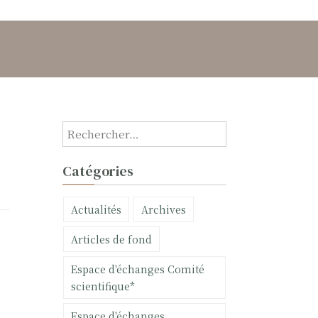
R
e
c
Catégories
h
e
Actualités
Archives
r
c
Articles de fond
h
e
Espace d'échanges Comité
r
scientifique*
:
Espace d'échanges