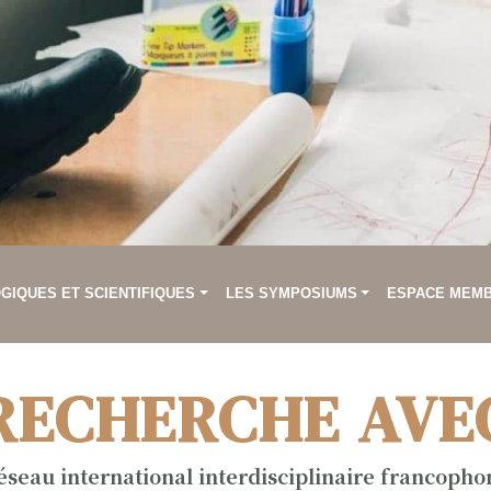
IQUES ET SCIENTIFIQUES
LES SYMPOSIUMS
ESPACE MEM
RECHERCHE AVE
éseau international interdisciplinaire francopho