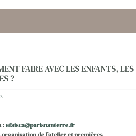
MENT FAIRE AVEC LES ENFANTS, LES
ES ?
re
a :
efaisca@parisnanterre.fr
-organisation de l’atelier et premières