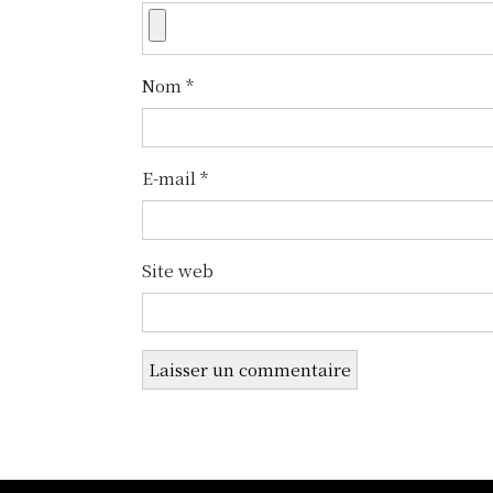
d
e
Nom
*
l
’
E-mail
*
a
r
t
Site web
i
c
l
e