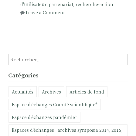
d'utilisateur
,
partenariat
,
recherche-action
o
Leave a Comment
n
Q
u
e
s
t
R
i
e
o
c
Catégories
n
h
s
e
Actualités
Archives
Articles de fond
é
r
t
c
Espace d'échanges Comité scientifique*
h
h
i
e
Espace d'échanges pandémie*
q
r
u
Espaces d'échanges : archives symposia 2014, 2016,
e