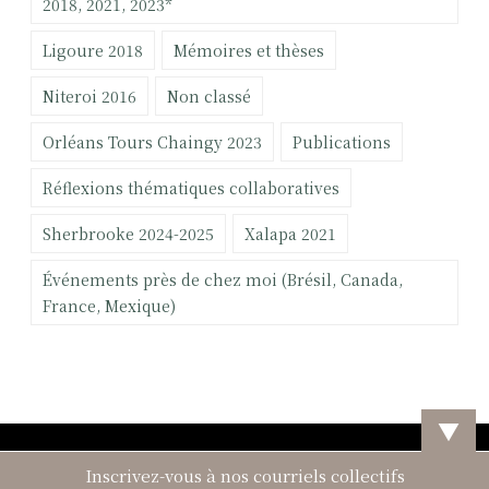
:
2018, 2021, 2023*
s
Ligoure 2018
Mémoires et thèses
c
o
Niteroi 2016
Non classé
n
c
Orléans Tours Chaingy 2023
Publications
e
r
Réflexions thématiques collaboratives
n
Sherbrooke 2024-2025
Xalapa 2021
a
n
Événements près de chez moi (Brésil, Canada,
t
France, Mexique)
l
a
p
a
r
▼
t
i
Inscrivez-vous à nos courriels collectifs