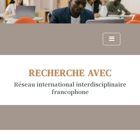
S
k
i
p
t
o
c
o
n
RECHERCHE AVEC
t
e
Réseau international interdisciplinaire
n
francophone
t