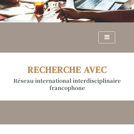
S
k
i
p
t
o
c
o
n
RECHERCHE AVEC
t
e
Réseau international interdisciplinaire
n
francophone
t