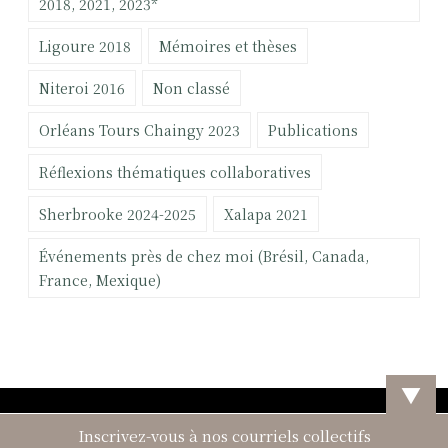
:
2018, 2021, 2023*
s
Ligoure 2018
Mémoires et thèses
c
o
Niteroi 2016
Non classé
n
c
Orléans Tours Chaingy 2023
Publications
e
r
Réflexions thématiques collaboratives
n
Sherbrooke 2024-2025
Xalapa 2021
a
n
Événements près de chez moi (Brésil, Canada,
t
France, Mexique)
l
a
p
a
r
▼
t
i
Inscrivez-vous à nos courriels collectifs