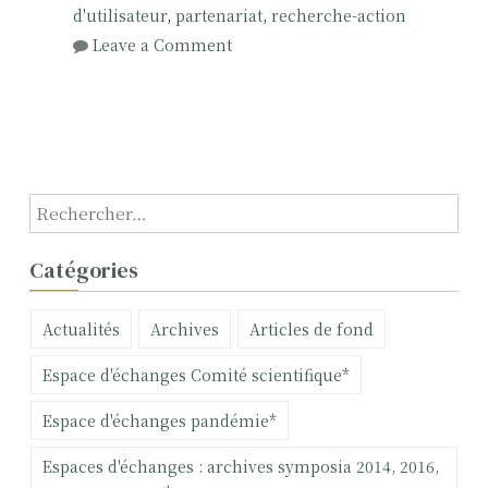
d'utilisateur
,
partenariat
,
recherche-action
o
Leave a Comment
n
Q
u
e
s
t
R
i
e
o
c
Catégories
n
h
s
e
Actualités
Archives
Articles de fond
é
r
t
c
Espace d'échanges Comité scientifique*
h
h
i
e
Espace d'échanges pandémie*
q
r
u
Espaces d'échanges : archives symposia 2014, 2016,
e