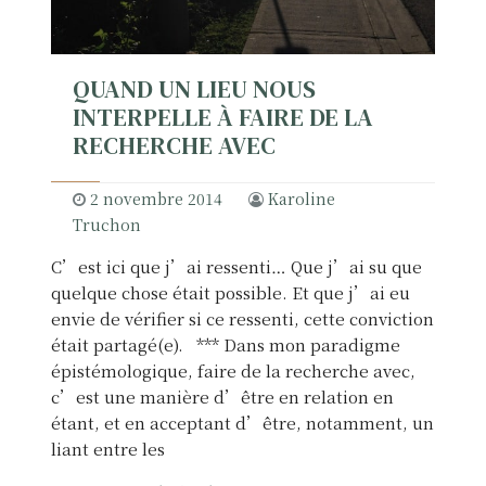
t
u
r
QUAND UN LIEU NOUS
e
INTERPELLE À FAIRE DE LA
N
RECHERCHE AVEC
i
t
2 novembre 2014
Karoline
e
Truchon
r
o
C’est ici que j’ai ressenti… Que j’ai su que
ï
quelque chose était possible. Et que j’ai eu
2
envie de vérifier si ce ressenti, cette conviction
0
était partagé(e). *** Dans mon paradigme
1
épistémologique, faire de la recherche avec,
6
c’est une manière d’être en relation en
–
étant, et en acceptant d’être, notamment, un
P
liant entre les
r