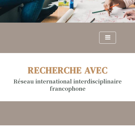
S
k
i
p
t
o
c
o
n
RECHERCHE AVEC
t
e
Réseau international interdisciplinaire
n
francophone
t