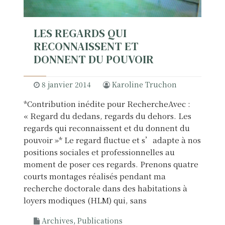
y
s
i
LES REGARDS QUI
n
RECONNAISSENT ET
t
DONNENT DU POUVOIR
e
r
p
8 janvier 2014
Karoline Truchon
e
*Contribution inédite pour RechercheAvec :
l
« Regard du dedans, regards du dehors. Les
l
regards qui reconnaissent et du donnent du
e
pouvoir »* Le regard fluctue et s’adapte à nos
à
positions sociales et professionnelles au
f
moment de poser ces regards. Prenons quatre
a
courts montages réalisés pendant ma
i
recherche doctorale dans des habitations à
r
loyers modiques (HLM) qui, sans
e
d
Archives
,
Publications