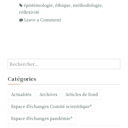
e
épistémologie
,
éthique
,
méthodologie
,
l
réflexivité
a
o
Leave a Comment
r
n
e
L
c
E
h
S
e
R
r
E
R
c
G
e
h
A
c
e
Catégories
R
h
a
D
e
v
Actualités
Archives
Articles de fond
S
r
e
Q
c
c
Espace d'échanges Comité scientifique*
U
h
I
e
Espace d'échanges pandémie*
R
r