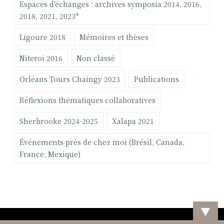
E
Espaces d'échanges : archives symposia 2014, 2016,
C
:
2018, 2021, 2023*
O
Ligoure 2018
Mémoires et thèses
N
N
Niteroi 2016
Non classé
A
I
Orléans Tours Chaingy 2023
Publications
S
S
Réflexions thématiques collaboratives
E
Sherbrooke 2024-2025
Xalapa 2021
N
T
Événements près de chez moi (Brésil, Canada,
E
France, Mexique)
T
D
O
N
N
▼
E